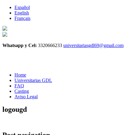
Español
English
Français
Whatsapp y Cel:
3320666233
universitariasgdl69@gmail.com
Home
Universitarias GDL
FAQ
Casting
Aviso Legal
logougd
Post navigation