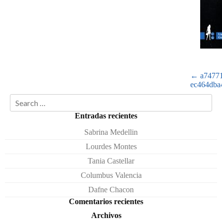
Post
←
a74771
navigatio
ec464dba
Search
Entradas recientes
Sabrina Medellin
Lourdes Montes
Tania Castellar
Columbus Valencia
Dafne Chacon
Comentarios recientes
Archivos