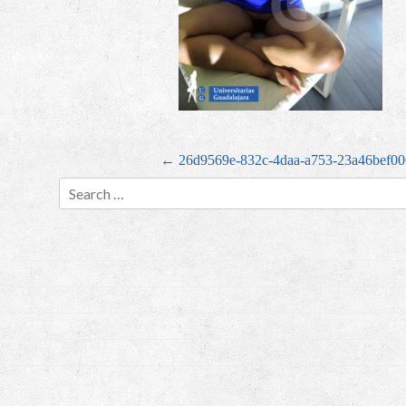
Post navigation
←
26d9569e-832c-4daa-a753-23a46bef00
Search