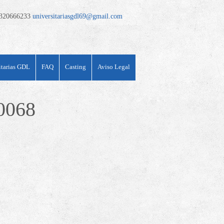
320666233
universitariasgdl69@gmail.com
itarias GDL
FAQ
Casting
Aviso Legal
0068