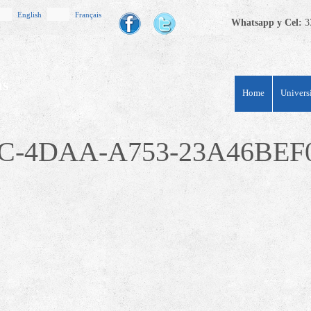
English
Français
Whatsapp y Cel:
3
Home
Univers
2C-4DAA-A753-23A46BEF