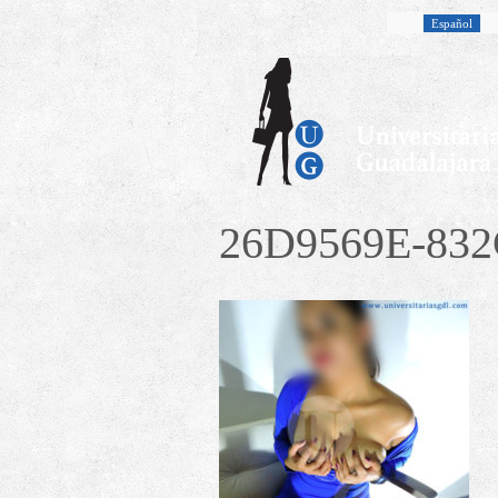
Español
26D9569E-83